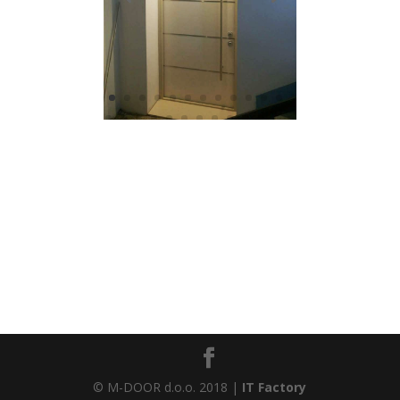
© M-DOOR d.o.o. 2018 |
IT Factory