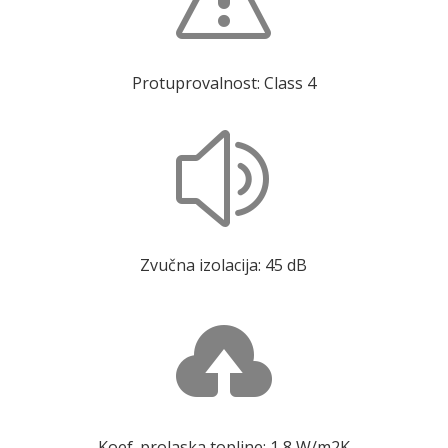
Protuprovalnost: Class 4
z
Zvučna izolacija: 45 dB

Koef. prolaska topline: 1,8 W/m2K